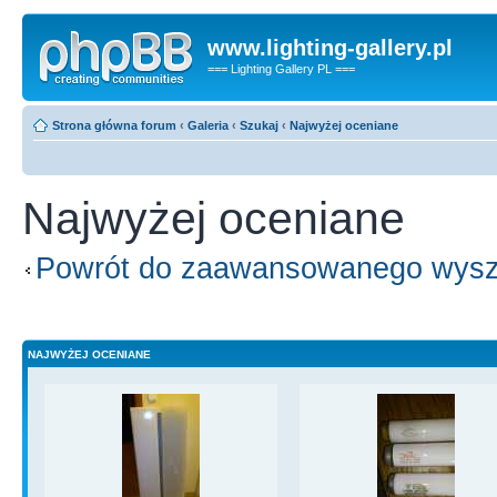
www.lighting-gallery.pl
=== Lighting Gallery PL ===
Strona główna forum
‹
Galeria
‹
Szukaj
‹
Najwyżej oceniane
Najwyżej oceniane
Powrót do zaawansowanego wysz
NAJWYŻEJ OCENIANE