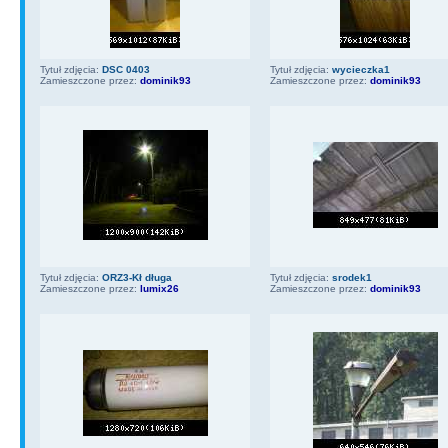
Tytuł zdjęcia:
DSC 0403
Tytuł zdjęcia:
wycieczka1
Zamieszczone przez:
dominik93
Zamieszczone przez:
dominik93
Tytuł zdjęcia:
ORZ3-Kł długa
Tytuł zdjęcia:
srodek1
Zamieszczone przez:
lumix26
Zamieszczone przez:
dominik93