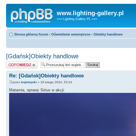
www.lighting-gallery.pl
=== Lighting Gallery PL ===
Strona główna forum
‹
Oświetlenie wewnętrzne
‹
Obiekty handlowe
[Gdańsk]Obiekty handlowe
Odpowiedz
Re: [Gdańsk]Obiekty handlowe
przez
trojmiejski
» 18 lutego 2024, 23:14
Matarnia, oprawy Sirius w akcji: