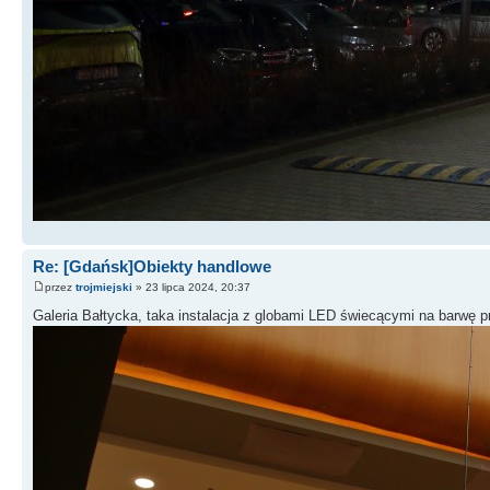
Re: [Gdańsk]Obiekty handlowe
przez
trojmiejski
» 23 lipca 2024, 20:37
Galeria Bałtycka, taka instalacja z globami LED świecącymi na barwę 