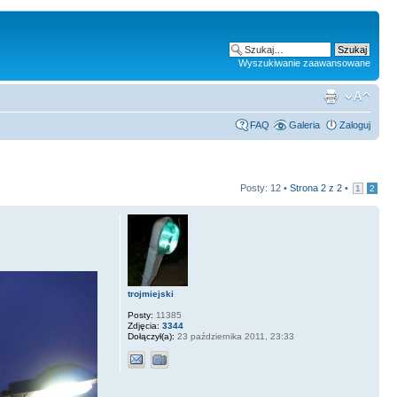
Wyszukiwanie zaawansowane
FAQ
Galeria
Zaloguj
Posty: 12 •
Strona
2
z
2
•
1
2
trojmiejski
Posty:
11385
Zdjęcia:
3344
Dołączył(a):
23 października 2011, 23:33